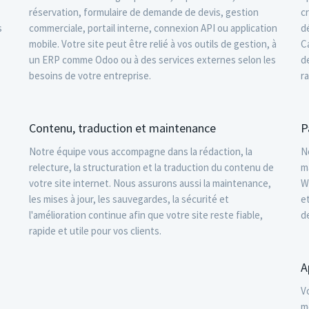
réservation, formulaire de demande de devis, gestion
c
s
commerciale, portail interne, connexion API ou application
d
mobile. Votre site peut être relié à vos outils de gestion, à
C
un ERP comme Odoo ou à des services externes selon les
d
besoins de votre entreprise.
r
Contenu, traduction et maintenance
P
Notre équipe vous accompagne dans la rédaction, la
N
relecture, la structuration et la traduction du contenu de
m
votre site internet. Nous assurons aussi la maintenance,
W
les mises à jour, les sauvegardes, la sécurité et
e
l'amélioration continue afin que votre site reste fiable,
d
rapide et utile pour vos clients.
A
V
m