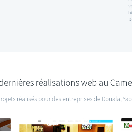
v
h
D
dernières réalisations web au Cam
ojets réalisés pour des entreprises de Douala, Y