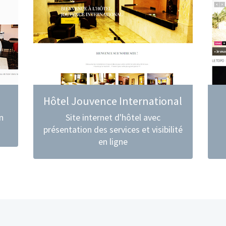
Hôtel Jouvence International
n
Site internet d'hôtel avec
présentation des services et visibilité
en ligne