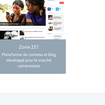
Ausbildung
Blog
Jobs
Schreiben Sie uns
Zone 237
Plateforme de contenu et blog
Deutsch
développé pour le marché
camerounais