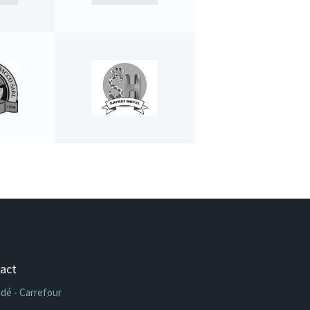
act
dé - Carrefour
e