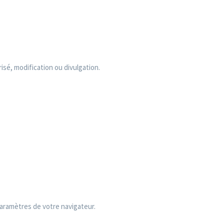
Unsere Dienstleistun
Unsere Produkte
Ausbildung
sé, modification ou divulgation.
Blog
Jobs
Schreiben Sie uns
Deutsch
 paramètres de votre navigateur.